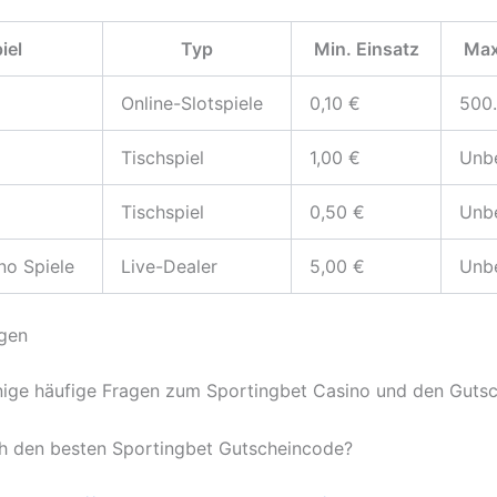
iel
Typ
Min. Einsatz
Max
Online-Slotspiele
0,10 €
500
Tischspiel
1,00 €
Unb
Tischspiel
0,50 €
Unb
no Spiele
Live-Dealer
5,00 €
Unb
agen
inige häufige Fragen zum Sportingbet Casino und den Guts
ch den besten Sportingbet Gutscheincode?