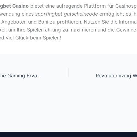
ngbet Casino
bietet eine aufregende Plattform für Casinospi
rwendung eines
sportingbet gutscheincode
ermöglicht es Ih
 Angeboten und Boni zu profitieren. Nutzen Sie die Informa
kel, um Ihre Spielerfahrung zu maximieren und die Gewinne
nd viel Glück beim Spielen!
Casinia: De Ultieme Gaming Ervaring voor High-Intensity Spelers