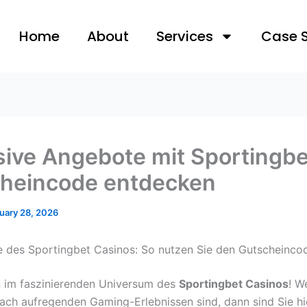
Home
About
Services
Case S
sive Angebote mit Sportingbe
heincode entdecken
uary 28, 2026
 des Sportingbet Casinos: So nutzen Sie den Gutscheincod
 im faszinierenden Universum des
Sportingbet Casinos
! W
ach aufregenden Gaming-Erlebnissen sind, dann sind Sie h