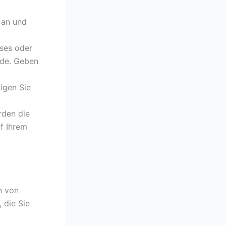
 an und
ses oder
ode. Geben
igen Sie
rden die
f Ihrem
n von
 die Sie