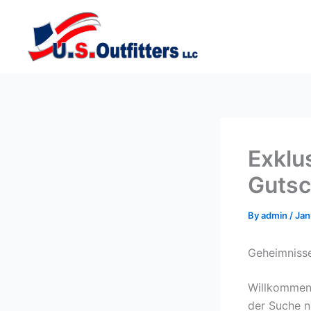
Skip
to
content
Exklu
Gutsc
By
admin
/
Jan
Geheimnisse
Willkommen
der Suche n