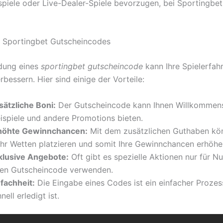
hspiele oder Live-Dealer-Spiele bevorzugen, bei Sportingbe
s Sportingbet Gutscheincodes
dung eines
sportingbet gutscheincode
kann Ihre Spielerfah
rbessern. Hier sind einige der Vorteile:
sätzliche Boni:
Der Gutscheincode kann Ihnen Willkommens
eispiele und andere Promotions bieten.
höhte Gewinnchancen:
Mit dem zusätzlichen Guthaben kö
hr Wetten platzieren und somit Ihre Gewinnchancen erhöhe
klusive Angebote:
Oft gibt es spezielle Aktionen nur für Nu
nen Gutscheincode verwenden.
nfachheit:
Die Eingabe eines Codes ist ein einfacher Prozes
nell erledigt ist.