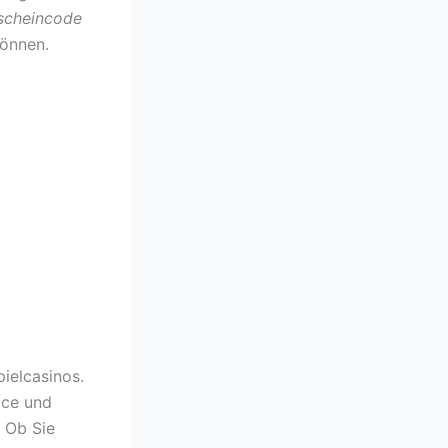
scheincode
können.
ielcasinos.
ace und
 Ob Sie