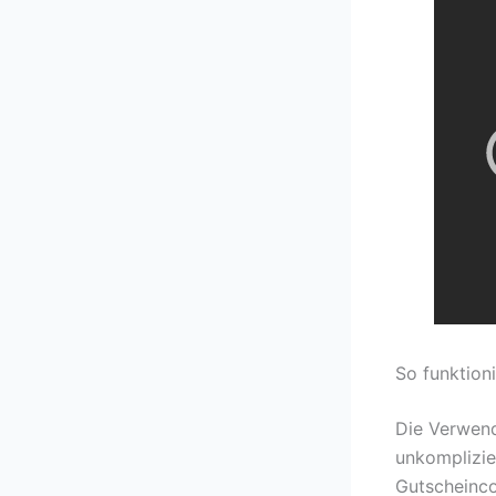
So funktioni
Die Verwen
unkomplizie
Gutscheinco