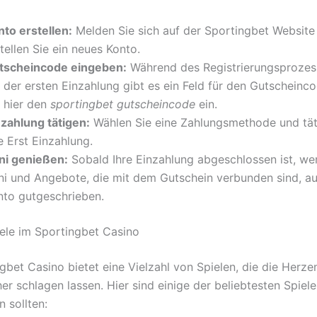
nto erstellen:
Melden Sie sich auf der Sportingbet Website
tellen Sie ein neues Konto.
tscheincode eingeben:
Während des Registrierungsprozes
i der ersten Einzahlung gibt es ein Feld für den Gutscheinc
e hier den
sportingbet gutscheincode
ein.
nzahlung tätigen:
Wählen Sie eine Zahlungsmethode und tät
e Erst Einzahlung.
ni genießen:
Sobald Ihre Einzahlung abgeschlossen ist, we
ni und Angebote, die mit dem Gutschein verbunden sind, au
nto gutgeschrieben.
iele im Sportingbet Casino
gbet Casino bietet eine Vielzahl von Spielen, die die Herze
er schlagen lassen. Hier sind einige der beliebtesten Spiele,
 sollten: