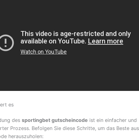
ert es
dung des
sportingbet gutscheincode
ist ein einfacher und
rter Prozess. Befolgen Sie diese Schritte, um das Beste au
de herauszuholen: