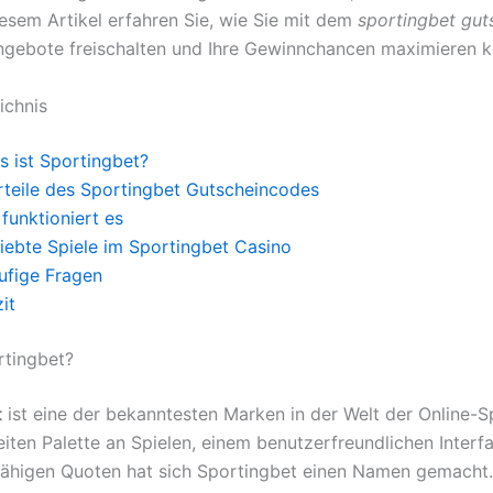
diesem Artikel erfahren Sie, wie Sie mit dem
sportingbet gut
ngebote freischalten und Ihre Gewinnchancen maximieren 
ichnis
s ist Sportingbet?
rteile des Sportingbet Gutscheincodes
funktioniert es
liebte Spiele im Sportingbet Casino
ufige Fragen
it
rtingbet?
t
ist eine der bekanntesten Marken in der Welt der Online-Sp
eiten Palette an Spielen, einem benutzerfreundlichen Interf
ähigen Quoten hat sich Sportingbet einen Namen gemacht.