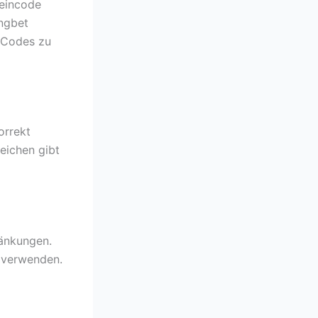
eincode
ingbet
 Codes zu
orrekt
eichen gibt
ränkungen.
e verwenden.