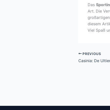
Das
Sporti
Art. Die Ve
großartigen
diesem Arti
Viel Spaß u
PREVIOUS