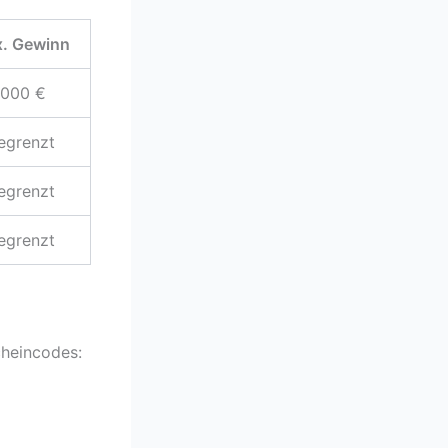
. Gewinn
.000 €
egrenzt
egrenzt
egrenzt
cheincodes: