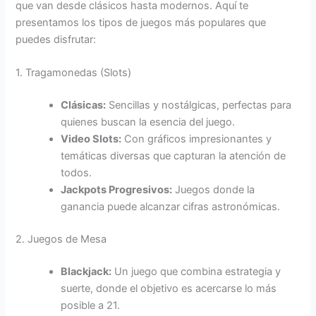
que van desde clásicos hasta modernos. Aquí te
presentamos los tipos de juegos más populares que
puedes disfrutar:
1. Tragamonedas (Slots)
Clásicas:
Sencillas y nostálgicas, perfectas para
quienes buscan la esencia del juego.
Video Slots:
Con gráficos impresionantes y
temáticas diversas que capturan la atención de
todos.
Jackpots Progresivos:
Juegos donde la
ganancia puede alcanzar cifras astronómicas.
2. Juegos de Mesa
Blackjack:
Un juego que combina estrategia y
suerte, donde el objetivo es acercarse lo más
posible a 21.