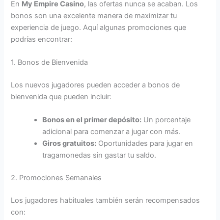
En
My Empire Casino
, las ofertas nunca se acaban. Los
bonos son una excelente manera de maximizar tu
experiencia de juego. Aquí algunas promociones que
podrías encontrar:
1. Bonos de Bienvenida
Los nuevos jugadores pueden acceder a bonos de
bienvenida que pueden incluir:
Bonos en el primer depósito:
Un porcentaje
adicional para comenzar a jugar con más.
Giros gratuitos:
Oportunidades para jugar en
tragamonedas sin gastar tu saldo.
2. Promociones Semanales
Los jugadores habituales también serán recompensados
con: