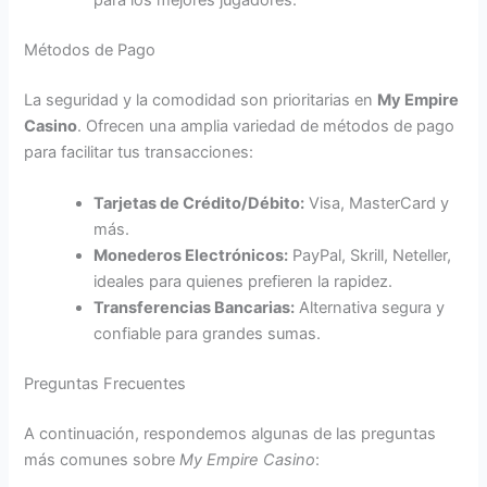
para los mejores jugadores.
Métodos de Pago
La seguridad y la comodidad son prioritarias en
My Empire
Casino
. Ofrecen una amplia variedad de métodos de pago
para facilitar tus transacciones:
Tarjetas de Crédito/Débito:
Visa, MasterCard y
más.
Monederos Electrónicos:
PayPal, Skrill, Neteller,
ideales para quienes prefieren la rapidez.
Transferencias Bancarias:
Alternativa segura y
confiable para grandes sumas.
Preguntas Frecuentes
A continuación, respondemos algunas de las preguntas
más comunes sobre
My Empire Casino
: