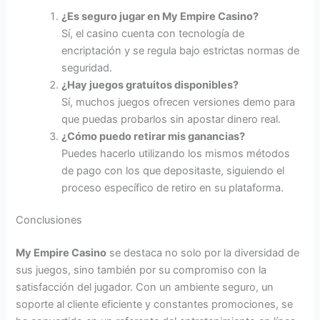
¿Es seguro jugar en My Empire Casino?
Sí, el casino cuenta con tecnología de
encriptación y se regula bajo estrictas normas de
seguridad.
¿Hay juegos gratuitos disponibles?
Sí, muchos juegos ofrecen versiones demo para
que puedas probarlos sin apostar dinero real.
¿Cómo puedo retirar mis ganancias?
Puedes hacerlo utilizando los mismos métodos
de pago con los que depositaste, siguiendo el
proceso específico de retiro en su plataforma.
Conclusiones
My Empire Casino
se destaca no solo por la diversidad de
sus juegos, sino también por su compromiso con la
satisfacción del jugador. Con un ambiente seguro, un
soporte al cliente eficiente y constantes promociones, se