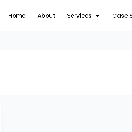
Home
About
Services
Case S